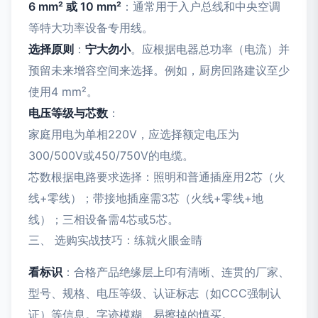
6 mm² 或 10 mm²
：通常用于入户总线和中央空调
等特大功率设备专用线。
选择原则
：
宁大勿小
。应根据电器总功率（电流）并
预留未来增容空间来选择。例如，厨房回路建议至少
使用4 mm²。
电压等级与芯数
：
家庭用电为单相220V，应选择额定电压为
300/500V或450/750V的电缆。
芯数根据电路要求选择：照明和普通插座用2芯（火
线+零线）；带接地插座需3芯（火线+零线+地
线）；三相设备需4芯或5芯。
三、 选购实战技巧：练就火眼金睛
看标识
：合格产品绝缘层上印有清晰、连贯的厂家、
型号、规格、电压等级、认证标志（如CCC强制认
证）等信息。字迹模糊、易擦掉的慎买。