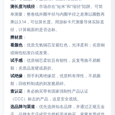
测长度与线径
：市场存在“短米”和“缩径”陷阱。可简
单测量：整卷线外圈半径与内圈半径之差乘以圈数再
乘以3.14，可估算长度。用游标卡尺测量导体实际直
径，计算截面积是否达标。
辨材质
：
看颜色
：优质无氧铜芯呈紫红色，光泽柔和；劣质铜
或铜包铝发白或发黄。
试手感
：优质铜芯柔软且有韧性，反复弯曲不易断
裂；劣质品发硬或易折。
试绝缘
：用手剥离绝缘层，优质料有弹性，不易撕
裂；回收料制成的则发脆易碎。
查认证
：务必购买带有国家强制性产品认证
（CCC）标志的产品，这是安全底线。
选品牌与渠道
：优先选择知名品牌，并通过正规五金
店、品牌专卖店或官方授权渠道购买，索要发票或凭