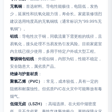
无氧铜
：首选材料。导电性能极佳，电阻低，发热
少，延展性和抗氧化能力强，寿命长。家庭装修强烈
建议选用纯度高的无氧铜线（通常标识为“99.99%无
氧铜”）。
铝线
：导电性次于铜，同载流量下需更粗的线径，且
易氧化，接头处理不当易发热引发风险。目前家庭室
内主线已很少使用，多用于特定户外或大型工程。
警惕铜包铝线
：外观似铜，内部为铝，性能不稳定，
安全隐患大，属劣质产品。
绝缘与护套材质
：
聚氯乙烯（PVC）
：常见，成本较低，具有一定的
阻燃和耐腐蚀性。但劣质PVC在火灾中可能释放有毒
烟气。
低烟无卤（LSZH）
：高端选择。在火焰中烟密度
低，且不含卤素，毒性气体释放极少，更能保障火灾